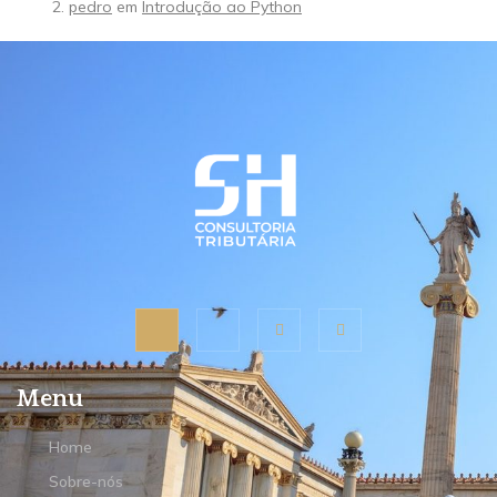
pedro
em
Introdução ao Python
Menu
Home
Sobre-nós